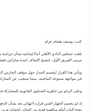
كتب: يوسف هشام عزام
تلقت جماهير النادي الأهلي أنباءً إيجابية بشأن حراس
مرمى الفريق الأول، لتصبح الإيقاف لمدة مباراتين فقط بد
ويأتي هذا القرار ليحسم الجدل حول موقف الحارس الدول
في مواجهة سموحة الماضية، بينما سيغيب عن المباراة الثانية أما
وعلى الرغم من جاهزية الشناوي القانونية للمشاركة في
إذ لم يحسم الجهاز الفني قراره النهائي بعد بشأن الد
يفتح الباب أمام منافسة قوية بين الثنائي لحماية عرين 