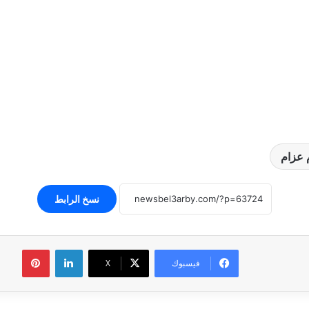
عزام
نسخ الرابط
لينكدإن
بينتير
فيسبوك
‫X