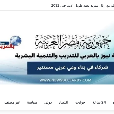
فقة هيثم حسن.. واللاعب يُرحب
24 ساعة
حوادث
اقتصاد
دولي
سياسة
غير مصنف