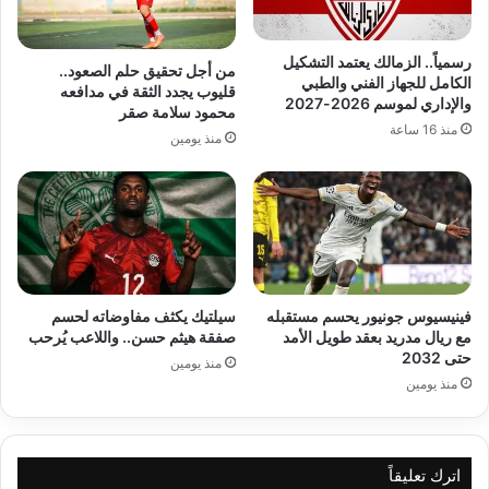
رسمياً.. الزمالك يعتمد التشكيل
من أجل تحقيق حلم الصعود..
الكامل للجهاز الفني والطبي
قليوب يجدد الثقة في مدافعه
والإداري لموسم 2026-2027
محمود سلامة صقر
منذ 16 ساعة
منذ يومين
فينيسيوس جونيور يحسم مستقبله
سيلتيك يكثف مفاوضاته لحسم
مع ريال مدريد بعقد طويل الأمد
صفقة هيثم حسن.. واللاعب يُرحب
حتى 2032
منذ يومين
منذ يومين
اترك تعليقاً