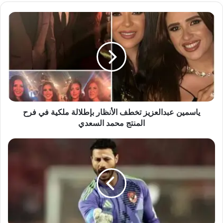
ياسمين
عبدالعزيز
تخطف
الأنظار
بإطلالة
ملكية
في
فرح
المنتج
محمد
ياسمين عبدالعزيز تخطف الأنظار بإطلالة ملكية في فرح
السعدي
المنتج محمد السعدي
رسمياً
تخفيف
عقوبة
الشناوي
و
جاهزيته
لمباراة
الزمالك