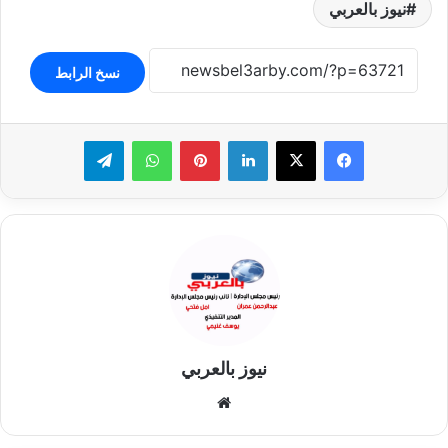
نيوز بالعربي
نسخ الرابط
لينكدإن
بينتيريست
واتساب
تيلقرام
نيوز بالعربي
موقع
الويب