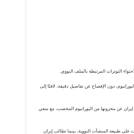
واء التوترات المرتبطة بالملف النووي.
رانيوم، دون الإفصاح عن تفاصيل دقيقة، لافتًا إلى
موال الإيرانية المجمدة، مقابل تخلي إيران عن مخزونها من اليورانيوم المخصب، مع سعي
عيًا” لعمليات التخصيب لفترة تتراوح بين 5 و20 عامًا، إلى جانب تعديلات على طبيعة المنشآت النووية، بينما تطالب إيران