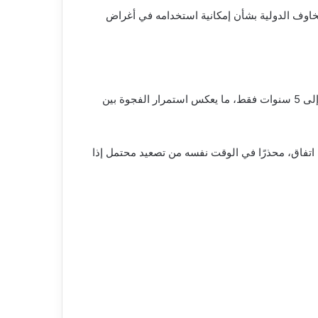
مخاوف الدولية بشأن إمكانية استخدامه في أغراض
في سياق الحلول المطروحة، اقترحت واشنطن وقف أنشطة التخصيب لمدة تصل إلى 20 عامًا، بينما عرضت إيران تقليص المدة إلى 5 سنوات فقط، ما يعكس استمرار الفجوة بين
 اتفاق، محذرًا في الوقت نفسه من تصعيد محتمل إذا