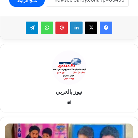
نسخ الرابط
لينكدإن
بينتيريست
واتساب
تيلقرام
نيوز بالعربي
موقع
الويب
تامر
حسني