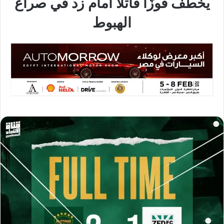
يخطف فوزًا قاتلًا أمام زد في صراع
الهبوط