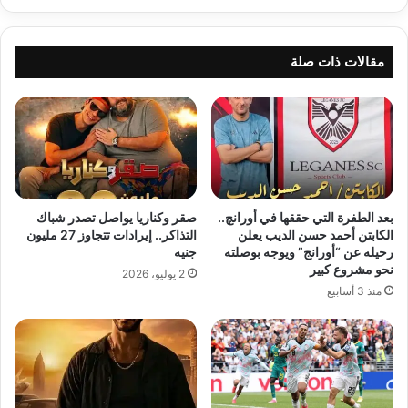
مقالات ذات صلة
بعد الطفرة التي حققها في أورانچ..
صقر وكناريا يواصل تصدر شباك
الكابتن أحمد حسن الديب يعلن
التذاكر.. إيرادات تتجاوز 27 مليون
رحيله عن “أورانج” ويوجه بوصلته
جنيه
نحو مشروع كبير
2 يوليو، 2026
منذ 3 أسابيع