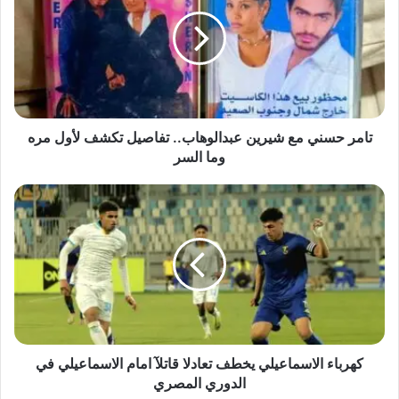
مع
شيرين
عبدالوهاب..
تفاصيل
تكشف
لأول
مره
وما
تامر حسني مع شيرين عبدالوهاب.. تفاصيل تكشف لأول مره
السر
وما السر
كهرباء
الاسماعيلي
يخطف
تعادلا
قاتلآ
امام
الاسماعيلي
في
الدوري
المصري
كهرباء الاسماعيلي يخطف تعادلا قاتلآ امام الاسماعيلي في
الدوري المصري