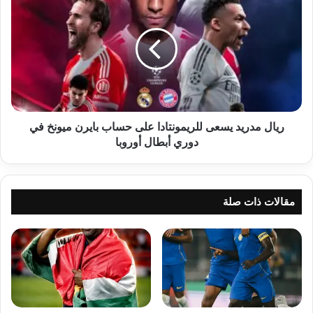
مدريد
يسعى
للريمونتادا
على
حساب
بايرن
ميونخ
في
دوري
ريال مدريد يسعى للريمونتادا على حساب بايرن ميونخ في
أبطال
دوري أبطال أوروبا
أوروبا
مقالات ذات صلة