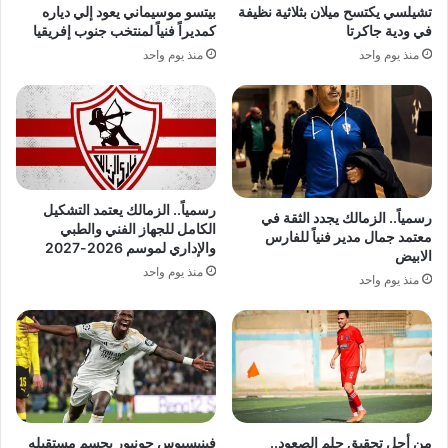
تشيلسي يكتسح ميلان بثلاثية نظيفة
بيتسو موسيماني يعود إلي دياره
في ودية جاكرتا
كمديراً فنياً لمنتخب جنوب إفريقيا
منذ يوم واحد
منذ يوم واحد
رسمياً.. الزمالك يعتمد التشكيل
رسمياً.. الزمالك يجدد الثقة في
الكامل للجهاز الفني والطبي
معتمد جمال مدير فنياً للفارس
والإداري لموسم 2026-2027
الابيض
منذ يوم واحد
منذ يوم واحد
من أجل تحقيق حلم الصعود..
فينيسيوس جونيور يحسم مستقبله