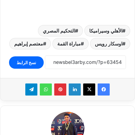
الأهلي وسيراميكا
التحكيم المصري
اوسكار رويس
مباراة القمة
معتصم إبراهيم
نسخ الرابط
لينكدإن
بينتيريست
واتساب
تيلقرام