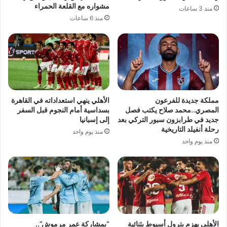
مشواره مع القلعة الحمراء
منذ 3 ساعات
منذ 6 ساعات
مملكة جديدة للفرعون
الأهلي ينهي استعداداته في القاهرة
المصري..محمد صلاح يكتب فصل
بسداسية أمام النجوم قبل السفر
جديد في طرابزون سبور التركي بعد
إلى إسبانيا
رحلة أنفيلد التاريخية
منذ يوم واحد
منذ يوم واحد
الأهلي يهزم بترول أسيوط بثنائية
“بمشاركة عمر مرموش”..