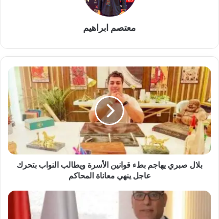
معتصم ابراهيم
بلال
صبري
يهاجم
بطء
قوانين
الأسرة
ويطالب
النواب
بتحرك
عاجل
بلال صبري يهاجم بطء قوانين الأسرة ويطالب النواب بتحرك
ينهي
عاجل ينهي معاناة المحاكم
معاناة
المحاكم
تصريحات
مصطفى
عزام: