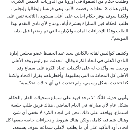
وطلبت حكام من الصفوة في أوروبا من الدوريات الخمس الكبرى،
ولكن هناك 3 اتحادات رفضت الأمر، وهي فرنسا وإيطاليا وإنجلتزا،
ولكننا سوف نوفر حكام أجانب على أعلى مستوى، اللائحة تنص على
طلب الحكام قبل المباراة بعشرة أيام، ومتاح لأي نادي التقدم بهذا
الطلب وفقًا للإجراءات المادية والإدارية التي تم وضعها قبل بداية
الموسم”.
وكشف كواليس لقائه بالكابتن سيد عبد الحفيظ عضو مجلس إدارة
النادي الأهلي في اتحاد الكرة وقال: “تحدثت مع رئيس وفد الأهلي
ورحبت به، وأكدت له على تأكيدات اتحاد الكرة على سماع وفد
الأهلي كل المحادثات التي يطلبوها، وأخطرناهم بقرار الاتحاد ولكننا
كنا نتحدث بشكل رسمي، ولم نتحدث في أي حالات تحكيمية”.
وأنهى حديثه قائلًا: “لا توجد قيود على سماع تسجيلات الفار والحكام
بشكل عام لأي مباراة، في العام الماضي، هناك فريق طلب جلسة
استماع، ووافقنا على ذلك، نحن في اتجاد الكرة لا نخفي أي شئ
وهناك شفافية كاملة، ولكن هناك شروط وإدجراءات خاصة يضعها كل
اتحاد، أود التأكيد على أن ما يطلب الأهلي سماعه سوف يسمعه،