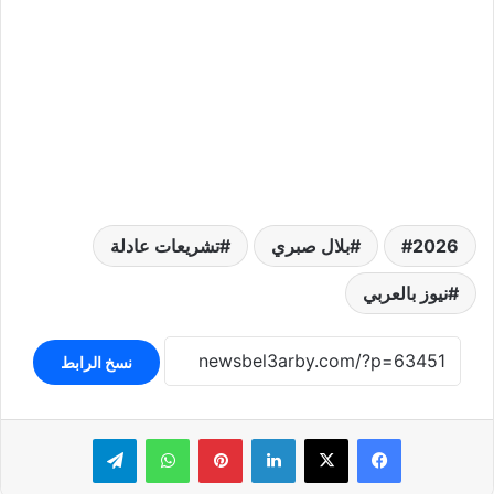
2026
بلال صبري
تشريعات عادلة
نيوز بالعربي
نسخ الرابط
لينكدإن
بينتيريست
واتساب
تيلقرام