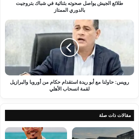
الممتاز
طلائع الجيش يواصل صحوته بثنائية في شباك بتروجيت
بالدوري الممتاز
رويس:
حاولنا
مع
أبو
ريدة
استقدام
حكام
من
أوروبا
والبرازيل
رويس: حاولنا مع أبو ريدة استقدام حكام من أوروبا والبرازيل
لقمة
لقمة انسحاب الأهلي
انسحاب
الأهلي
مقالات ذات صلة