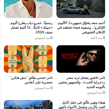
أحمد سعد يشوّق جمهوره لـ”الألبوم
رسميًا.. عمرو دياب يطرح ألبوم
الإلكترو”.. وسفينة فضاء تخطفه في
«حبيتك» كاملًا.. 12 أغنية تشعل
الإعلان التشويقي
صيف 2026
منذ 6 أيام
منذ أسبوعين
تامر عاشور يشعل ترند مصر
تامر حسني يطلق “مش هتكرر”
بـ«مراية الحب».. والجمهور يحتفي
بحصرية على أنغامي
بألبومه الجديد
منذ أسبوعين
منذ أسبوعين
هيفاء وهبي تتألق في حفل كامل
العدد بالأردن وتشعل الأجواء بأشهر