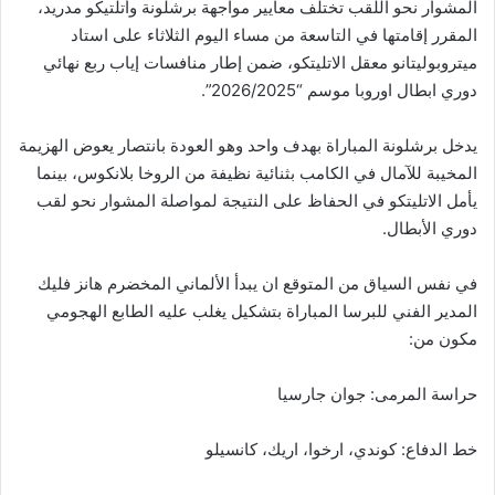
المشوار نحو اللقب تختلف معايير مواجهة برشلونة وأتلتيكو مدريد،
المقرر إقامتها في التاسعة من مساء اليوم الثلاثاء على استاد
ميتروبوليتانو معقل الاتليتكو، ضمن إطار منافسات إياب ربع نهائي
دوري ابطال اوروبا موسم “2026/2025”.
يدخل برشلونة المباراة بهدف واحد وهو العودة بانتصار يعوض الهزيمة
المخيبة للآمال في الكامب بثنائية نظيفة من الروخا بلانكوس، بينما
يأمل الاتليتكو في الحفاظ على النتيجة لمواصلة المشوار نحو لقب
دوري الأبطال.
في نفس السياق من المتوقع ان يبدأ الألماني المخضرم هانز فليك
المدير الفني للبرسا المباراة بتشكيل يغلب عليه الطابع الهجومي
مكون من:
حراسة المرمى: جوان جارسيا
خط الدفاع: كوندي، ارخوا، اريك، كانسيلو