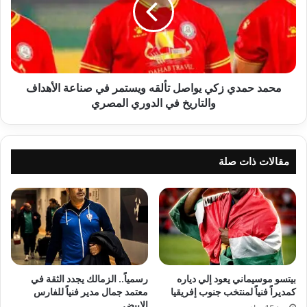
تألقه
ويستمر
في
صناعة
الأهداف
والتاريخ
محمد حمدي زكي يواصل تألقه ويستمر في صناعة الأهداف
في
والتاريخ في الدوري المصري
الدوري
المصري
مقالات ذات صلة
بيتسو موسيماني يعود إلي دياره
رسمياً.. الزمالك يجدد الثقة في
كمديراً فنياً لمنتخب جنوب إفريقيا
معتمد جمال مدير فنياً للفارس
الابيض