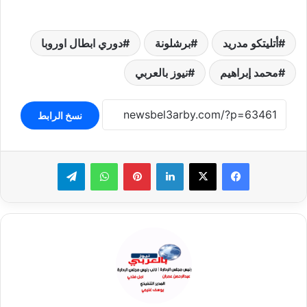
أتليتكو مدريد
برشلونة
دوري ابطال اوروبا
محمد إبراهيم
نيوز بالعربي
نسخ الرابط
لينكدإن
بينتيريست
واتساب
تيلقرام