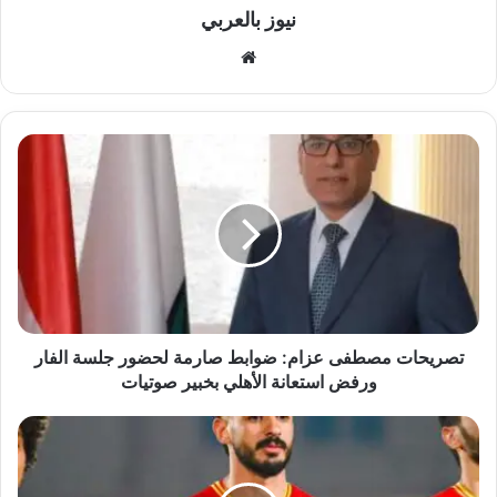
نيوز بالعربي
موقع
الويب
تصريحات
مصطفى
عزام:
ضوابط
صارمة
لحضور
جلسة
الفار
ورفض
استعانة
تصريحات مصطفى عزام: ضوابط صارمة لحضور جلسة الفار
الأهلي
ورفض استعانة الأهلي بخبير صوتيات
بخبير
صوتيات
محمد
حمدي
زكي
يواصل