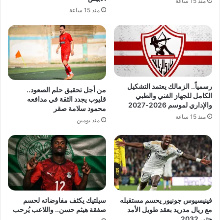
منذ 15 ساعة
منذ 15 ساعة
رسمياً.. الزمالك يعتمد التشكيل
من أجل تحقيق حلم الصعود..
الكامل للجهاز الفني والطبي
قليوب يجدد الثقة في مدافعه
والإداري لموسم 2026-2027
محمود سلامة صقر
منذ 15 ساعة
منذ يومين
فينيسيوس جونيور يحسم مستقبله
سيلتيك يكثف مفاوضاته لحسم
مع ريال مدريد بعقد طويل الأمد
صفقة هيثم حسن.. واللاعب يُرحب
حتى 2032