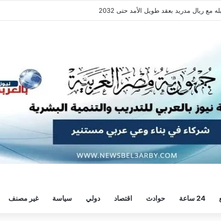
قة هيثم حسن.. واللاعب يُرحب
24 ساعة
حوادث
اقتصاد
دولي
سياسة
غير مصنف