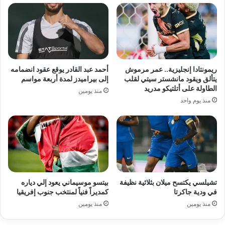
ريمونتادا إنجليزية.. عمر مرموش
أحمد عبد القادر يوقع عقود انضمامه
يتألق ويقود مانشستر سيتي لقلب
إلى بيراميدز لمدة أربعة مواسم
الطاولة على أتلتيكو مدريد
منذ يومين
منذ يوم واحد
تشيلسي يكتسح ميلان بثلاثية نظيفة
بيتسو موسيماني يعود إلي دياره
في ودية جاكرتا
كمديراً فنياً لمنتخب جنوب إفريقيا
منذ يومين
منذ يومين