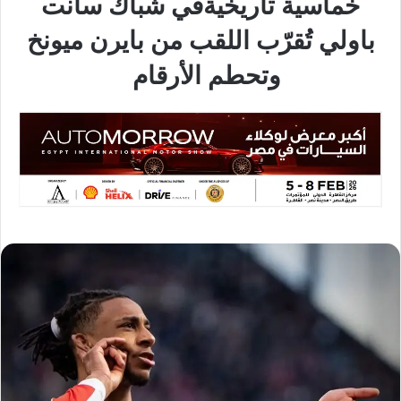
خماسية تاريخيةفي شباك سانت
باولي تُقرّب اللقب من بايرن ميونخ
وتحطم الأرقام