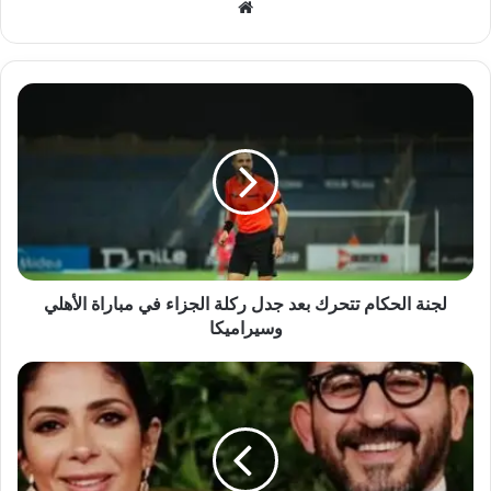
موقع
الويب
لجنة
الحكام
تتحرك
بعد
جدل
ركلة
الجزاء
في
مباراة
الأهلي
لجنة الحكام تتحرك بعد جدل ركلة الجزاء في مباراة الأهلي
وسيراميكا
وسيراميكا
أحمد
حلمي
يعبر
عن
سعادته
بعودته