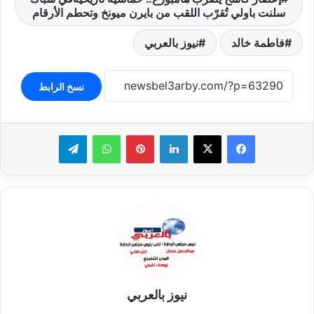
سلنت باولي تُقرّب اللقب من بايرن ميونخ وتحطم الأرقام
فاطمة خالد
نيوز بالعربي
نسخ الرابط
لينكدإن
بينتيريست
واتساب
تيلقرام
نيوز بالعربي