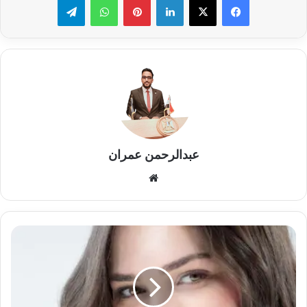
عبدالرحمن عمران
موقع
الويب
منار
الهجرسي
تصل
إلى
مهرجان
كان