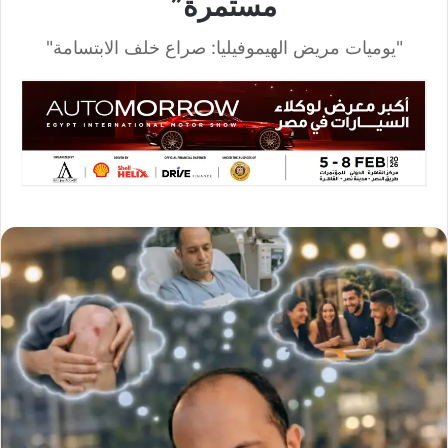
مستمرة”
"يوميات مريض الهيموفيليا: صراع خلف الابتسامة"