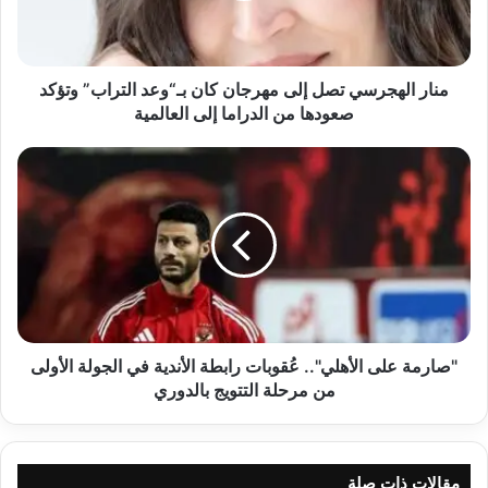
بـ“وعد
التراب”
وتؤكد
صعودها
منار الهجرسي تصل إلى مهرجان كان بـ“وعد التراب” وتؤكد
من
صعودها من الدراما إلى العالمية
الدراما
إلى
"صارمة
العالمية
على
الأهلي"..
عُقوبات
رابطة
الأندية
في
الجولة
الأولى
من
"صارمة على الأهلي".. عُقوبات رابطة الأندية في الجولة الأولى
مرحلة
من مرحلة التتويج بالدوري
التتويج
بالدوري
مقالات ذات صلة