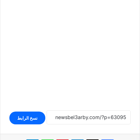
نسخ الرابط
لينكدإن
بينتيريست
واتساب
تيلقرام