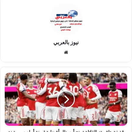
نيوز بالعربي
موقع
الويب
قذيفة
هافيرتز
القاتلة
تمنح
أرسنال
أفضلية
ثمينة
أمام
سبورتينغ
من