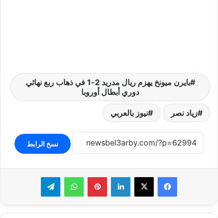
بايرن ميونخ يهزم ريال مدريد 2-1 في ذهاب ربع نهائي
دوري أبطال أوروبا
زياد نصر
نيوز بالعربي
نسخ الرابط
لينكدإن
بينتيريست
واتساب
تيلقرام