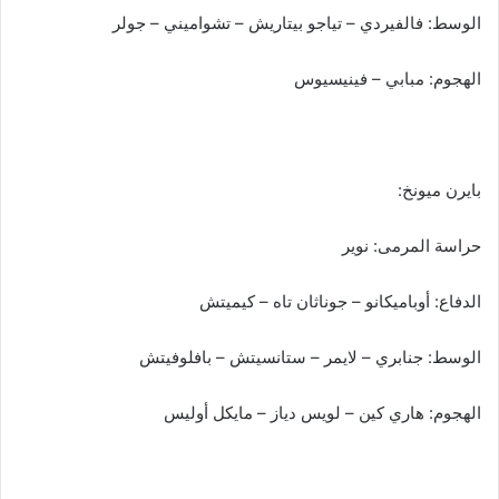
الوسط: فالفيردي – تياجو بيتاريش – تشواميني – جولر
الهجوم: مبابي – فينيسيوس
بايرن ميونخ:
حراسة المرمى: نوير
الدفاع: أوباميكانو – جوناثان تاه – كيميتش
الوسط: جنابري – لايمر – ستانسيتش – بافلوفيتش
الهجوم: هاري كين – لويس دياز – مايكل أوليس