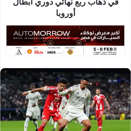
في ذهاب ربع نهائي دوري أبطال
أوروبا