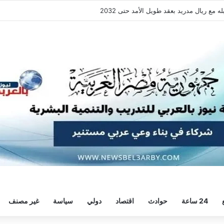
فقة هيثم حسن.. واللاعب يُرحب
24 ساعة
حوادث
اقتصاد
دولي
سياسة
غير مصنف