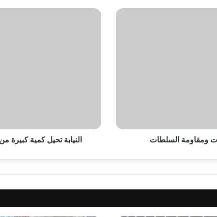
النيابة
تحيل
كمية
كبيرة
من
الماريجوانا
لضبط
مصير
ركاب
بمطار
القاهرة
ات ومقاومة السلطات
النيابة تحيل كمية كبيرة م