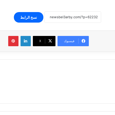
نسخ الرابط
لينكدإن
بينتير
فيسبوك
‫X