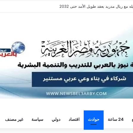
 هيثم حسن.. واللاعب يُرحب
24 ساعة
حوادث
اقتصاد
دولي
سياسة
غير مصنف