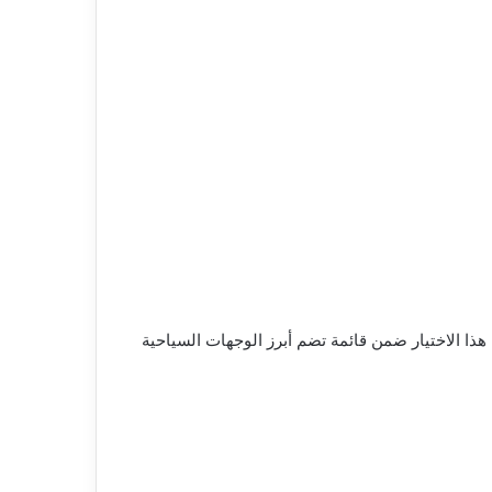
كية العريقة المتحف المصري الكبير، ضمن قائمتها السنوية لـ”أعظم الأماكن في العالم لعام 2026″ ، وجاء هذا الاختيار ضمن قائمة تضم أبرز الوجهات السياحية