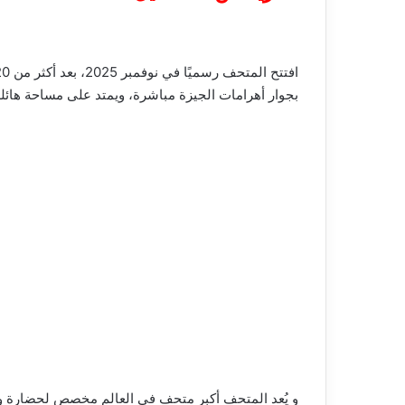
بجوار أهرامات الجيزة مباشرة، ويمتد على مساحة هائلة تصل إلى 5.4 مليون قدم مربع، ويضم نحو 100 ألف قطعة أثرية تمثل 7000 عام من تاري
و يُعد المتحف أكبر متحف في العالم مخصص لحضارة واح