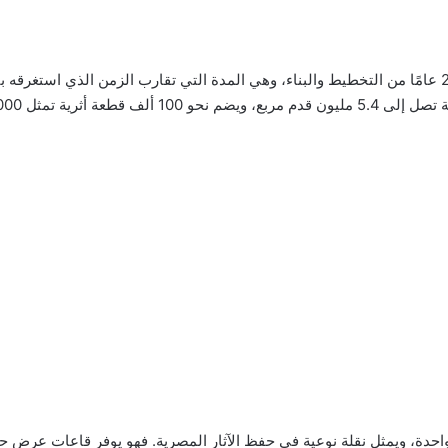
افتتح المتحف رسميًا في نوفمبر 2025، بعد أكثر من 20 عامًا من التخطيط والبناء، وهي المدة التي تقارب 
خ الحضارة المصرية القديمة.
دة، ويمثل نقلة نوعية في حفظ الآثار المصرية. فهو يوفر قاعات عرض حد