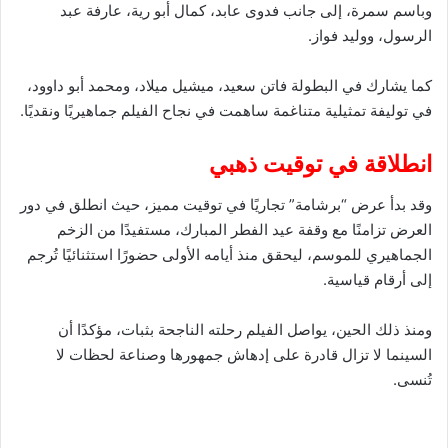
وباسم سمرة، إلى جانب فدوى عابد، كمال أبو رية، عارفة عبد
الرسول، ووليد فواز.
كما يشارك في البطولة فاتن سعيد، ميشيل ميلاد، ومحمد أبو داوود،
في توليفة تمثيلية متناغمة ساهمت في نجاح الفيلم جماهيريًا ونقديًا.
انطلاقة في توقيت ذهبي
وقد بدأ عرض “برشامة” تجاريًا في توقيت مميز، حيث انطلق في دور
العرض تزامنًا مع وقفة عيد الفطر المبارك، مستفيدًا من الزخم
الجماهيري للموسم، ليحقق منذ أيامه الأولى حضورًا استثنائيًا تُرجم
إلى أرقام قياسية.
ومنذ ذلك الحين، يواصل الفيلم رحلته الناجحة بثبات، مؤكدًا أن
السينما لا تزال قادرة على إدهاش جمهورها وصناعة لحظات لا
تُنسى.