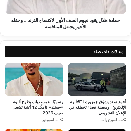
لاكتساح
الترند…
وحفله
الأخير
حمادة هلال يقود نجوم الصف الأول لاكتساح الترند… وحفله
يشعل
الأخير يشعل المنافسة
المنافسة
مقالات ذات صلة
أحمد سعد يشوّق جمهوره لـ”الألبوم
رسميًا.. عمرو دياب يطرح ألبوم
الإلكترو”.. وسفينة فضاء تخطفه في
«حبيتك» كاملًا.. 12 أغنية تشعل
الإعلان التشويقي
صيف 2026
منذ أسبوع واحد
منذ أسبوعين