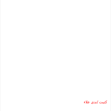
كتبت /ندى علاء