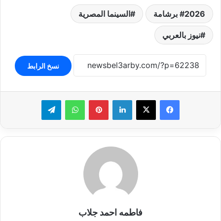
2026 برشامة
السينما المصرية
نيوز بالعربي
نسخ الرابط
لينكدإن
بينتيريست
واتساب
تيلقرام
فاطمه احمد جلاب