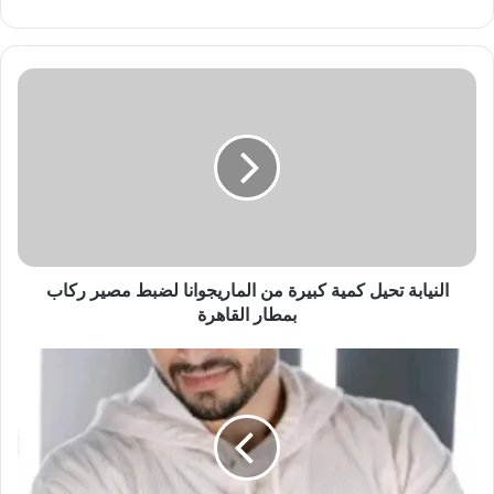
النيابة
تحيل
كمية
كبيرة
من
الماريجوانا
لضبط
مصير
ركاب
بمطار
النيابة تحيل كمية كبيرة من الماريجوانا لضبط مصير ركاب
القاهرة
بمطار القاهرة
حمادة
هلال
يقود
نجوم
الصف
الأول