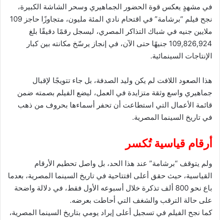
في مشهدٍ يعكس قوة الحضور الجماهيري وسحر الشاشة الكبيرة،
نجح فيلم “برشامة” في اقتحام نادي المئة مليون، متجاوزًا حاجز 109
ملايين جنيه في شباك التذاكر المصري، ليسجل رقمًا دقيقًا بلغ
109,826,924 جنيهًا حتى الآن، في إنجاز يرسّخ مكانته بين كبار
الإنتاجات السينمائية.
هذا الصعود اللافت لم يكن وليد الصدفة، بل جاء تتويجًا لإقبال
جماهيري واسع وثقة متزايدة في العمل، ليضع الفيلم بصمته ضمن
قائمة الأعمال التي استطاعت أن تحفر أسماءها بحروف من ذهب
في تاريخ السينما المصرية.
أرقام قياسية تُكسر
ولم يتوقف “برشامة” عند هذا الحد، بل واصل تحطيم الأرقام
القياسية، حيث حقق أعلى افتتاحية في تاريخ السينما المصرية، بعدما
باع نحو 800 ألف تذكرة خلال أسبوعه الأول فقط، في دلالة واضحة
على حالة الترقب والشغف التي أحاطت بعرضه.
كما نجح الفيلم في تسجيل أعلى إيراد يومي بتاريخ السينما المصرية،