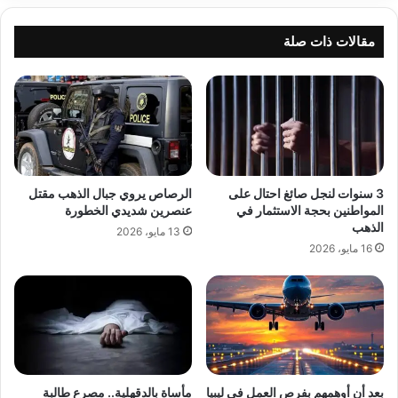
مقالات ذات صلة
3 سنوات لنجل صائغ احتال على
الرصاص يروي جبال الذهب مقتل
المواطنين بحجة الاستثمار في
عنصرين شديدي الخطورة
الذهب
13 مايو، 2026
16 مايو، 2026
بعد أن أوهمهم بفرص العمل في ليبيا
مأساة بالدقهلية.. مصرع طالبة