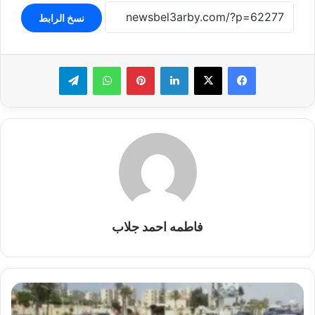
نسخ الرابط
لينكدإن
بينتيريست
واتساب
تيلقرام
فاطمه احمد جلاب
رادار
الطرق