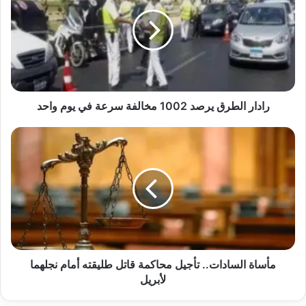
يرصد
1002
مخالفة
سرعة
في
يوم
واحد
رادار الطرق يرصد 1002 مخالفة سرعة في يوم واحد
مأساة
السادات..
تأجيل
محاكمة
قاتل
طليقته
أمام
نجلهما
لأبريل
مأساة السادات.. تأجيل محاكمة قاتل طليقته أمام نجلهما
لأبريل