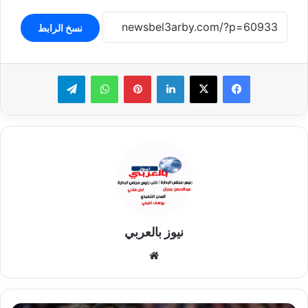
نسخ الرابط
لينكدإن
بينتيريست
واتساب
تيلقرام
نيوز بالعربي
موقع
الويب