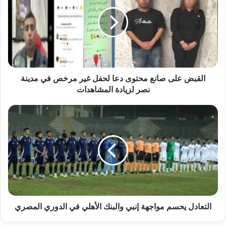
صانع
محتوى
دعا
لحفل
غير
مرخص
في
مدينة
القبض على صانع محتوى دعا لحفل غير مرخص في مدينة
نصر
نصر لزيادة المشاهدات
لزيادة
المشاهدات
التعادل
يحسم
مواجهة
إنبي
والبنك
الأهلي
في
الدوري
المصري
التعادل يحسم مواجهة إنبي والبنك الأهلي في الدوري المصري