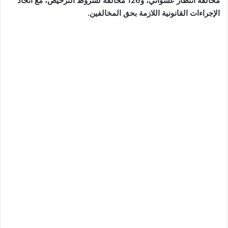
مخالفة انتظار عشوائي، و126 مخالفة لشروط الترخيص، مع اتخاذ
الإجراءات القانونية اللازمة بحق المخالفين.