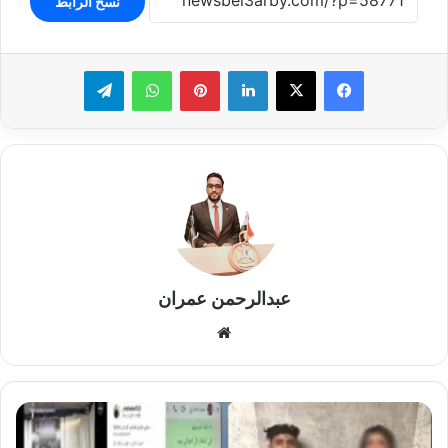
نسخ الرابط
لينكدإن
بينتيريست
واتساب
تيلقرام
عبدالرحمن عمران
موقع
الويب
القبض
على