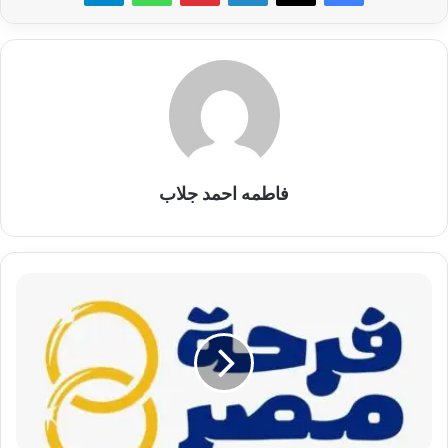
فاطمه احمد جلاب
فرحة
مصر
..
2000
زوج
مستقبلي
في
أسبوع