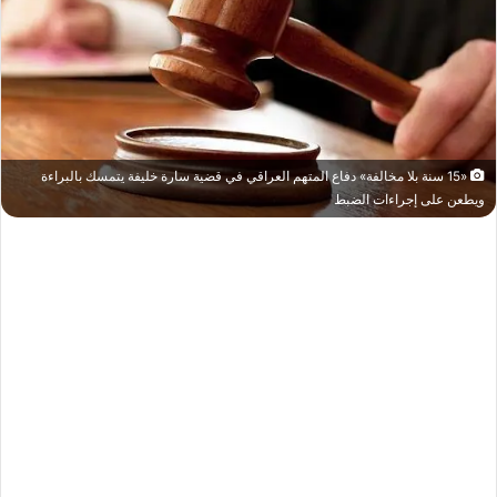
«15 سنة بلا مخالفة» دفاع المتهم العراقي في قضية سارة خليفة يتمسك بالبراءة
ويطعن على إجراءات الضبط