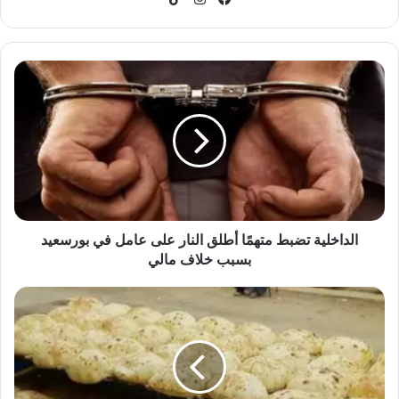
الداخلية
تضبط
متهمًا
أطلق
النار
على
عامل
في
بورسعيد
بسبب
الداخلية تضبط متهمًا أطلق النار على عامل في بورسعيد
خلاف
بسبب خلاف مالي
مالي
من
فرن
العيش
إلى
ساحة
جريمة