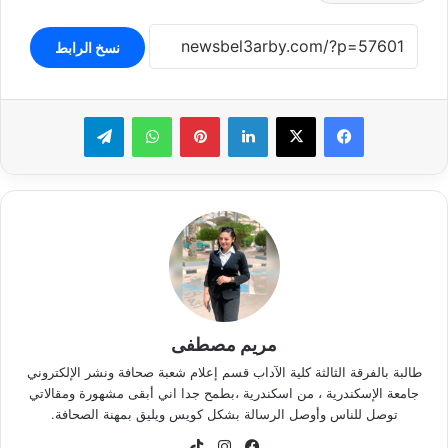
نسخ الرابط
لينكدإن
بينتيريست
واتساب
تيلقرام
مريم مصطفى
طالبة بالفرقة الثالثة كلية الآداب قسم إعلام شعبة صحافة ونشر الإلكتروني
جامعة الإسكندرية ، من اسكندرية ،بطمح جدا اني أبقى مشهورة ومقالاتي
توصل للناس وأوصل الرسالة بشكل كويس ويليق بمهنة الصحافة.
فيسبوك
انستقرام
‫TikTok