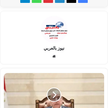
نيوز بالعربي
موقع
الويب
مجلس
النواب
يوافق
على
منحة
كورية
لتأهيل