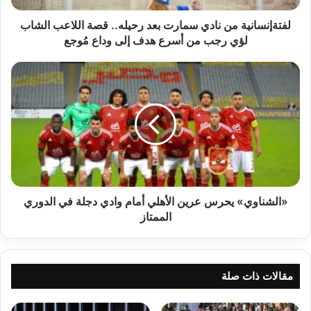
الشاب
لؤي
لفتةإنسانية من نادي سمارت بعد رحيله.. قصة اللاعب الشاب
رجب
لؤي رجب من أسرع هدف إلى وداع مُوجع
من
أسرع
«الشناوي»
هدف
يحرس
إلى
عرين
وداع
الأهلي
مُوجع
أمام
وادي
دجلة
في
الدوري
الممتاز
«الشناوي» يحرس عرين الأهلي أمام وادي دجلة في الدوري
الممتاز
مقالات ذات صلة