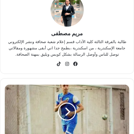
مريم مصطفى
طالبة بالفرقة الثالثة كلية الآداب قسم إعلام شعبة صحافة ونشر الإلكتروني
جامعة الإسكندرية ، من اسكندرية ،بطمح جدا اني أبقى مشهورة ومقالاتي
توصل للناس وأوصل الرسالة بشكل كويس ويليق بمهنة الصحافة.
فيسبوك
انستقرام
‫TikTok
لفتةإنسانية
من
نادي
سمارت
بعد
رحيله..
قصة
اللاعب