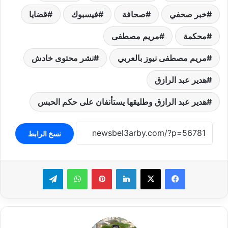
خبر صحفي
صحافة
فيسبوك
قضايا
محكمة
مريم مصطفى
مريم مصطفى نيوز بالعربي
نشر محتوى خادش
هدير عبد الرازق
هدير عبد الرازق وطليقها يستأنفان على حكم الحبس
نسخ الرابط
لينكدإن
بينتيريست
واتساب
تيلقرام