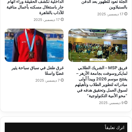
الجثة تعود للظهور بعد الدفن
الداخلية تكشف الحقيقة وراء اتهام
بالسنبلاوين
جار باستغلال مسكنه بأعمال منافية
للآداب بالقاهرة
17 ديسمبر، 2025
17 ديسمبر، 2025
فريق MSP – الشريك الطلابي
غرق طفل في سباق سباحة يثير
لمايكروسوفت بجامعة الأزهر –
غضبًا واسعًا
يفتتح موسم 2026 ويبدأ أولى
7 ديسمبر، 2025
مبادراته لتطوير الطلاب وتأهيلهم
لسوق العمل وتحقيق هدفه في
“محو الأمية التكنولوجية”
9 ديسمبر، 2025
اترك تعليقاً