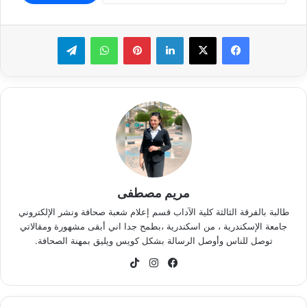
لينكدإن
بينتيريست
واتساب
تيلقرام
مريم مصطفى
طالبة بالفرقة الثالثة كلية الآداب قسم إعلام شعبة صحافة ونشر الإلكتروني
جامعة الإسكندرية ، من اسكندرية ،بطمح جدا اني أبقى مشهورة ومقالاتي
توصل للناس وأوصل الرسالة بشكل كويس ويليق بمهنة الصحافة.
فيسبوك
انستقرام
‫TikTok