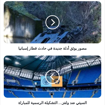
مصور
يوثق
أدلة
جديدة
في
حادث
قطار
إسبانيا
مصور يوثق أدلة جديدة في حادث قطار إسبانيا
السيتي
ضد
ولفز...
التشكيلة
الرسمية
للمباراة
السيتي ضد ولفز... التشكيلة الرسمية للمباراة