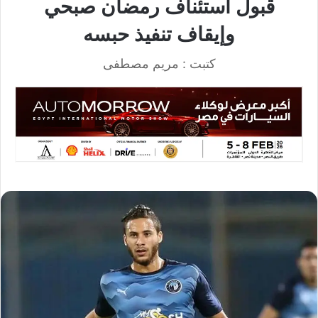
قبول استئناف رمضان صبحي
وإيقاف تنفيذ حبسه
كتبت : مريم مصطفى