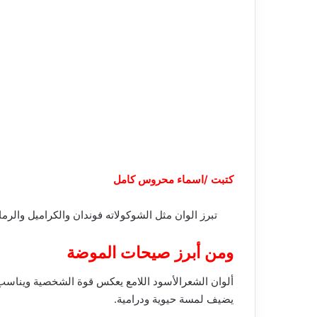
كتبت /اسماء محروس كامل
تبرز الوان مثل الشوكولاته فوندان والكراميل والرمادي المائي في موضه “2026” الموضه هي جزء لا يتجزأ من حياتنا اليوم
ومن أبرز صيحات الموضة
ألوان الشعرالأسود اللامع يعكس قوة الشخصية ويناسب
يضيف لمسة حيوية ودرامية.