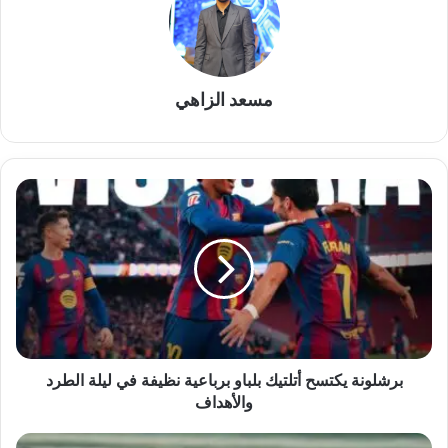
مسعد الزاهي
برشلونة
يكتسح
أتلتيك
بلباو
برباعية
نظيفة
في
ليلة
الطرد
والأهداف
برشلونة يكتسح أتلتيك بلباو برباعية نظيفة في ليلة الطرد
والأهداف
مودرن