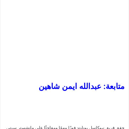
متابعة: عبدالله ايمن شاهين
حقق فريق نيوكاسل يونايتد فوزًا مهمًا ومفاجئًا على مانشستر سيتي