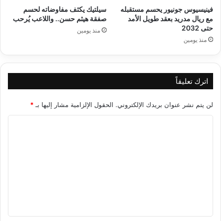
فينيسيوس جونيور يحسم مستقبله
سيلتيك يكثف مفاوضاته لحسم
مع ريال مدريد بعقد طويل الأمد
صفقة هيثم حسن.. واللاعب يُرحب
حتى 2032
منذ يومين
منذ يومين
اترك تعليقاً
لن يتم نشر عنوان بريدك الإلكتروني.
الحقول الإلزامية مشار إليها بـ
*
ا
ل
ت
ع
ل
ي
ق