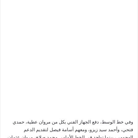
وفي خط الوسط، دفع الجهاز الفني بكل من مروان عطية، حمدي
فتحي، وأحمد سيد زيزو، ومعهم أسامة فيصل لتقديم الدعم
الهجومي، بينما تواجد في الخط الأمامي محمد صلاح، مروان عثمان،