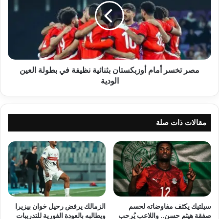
أوزبكستان
بثنائية
نظيفة
في
بطولة
العين
الودية
مصر تخسر أمام أوزبكستان بثنائية نظيفة في بطولة العين
الودية
مقالات ذات صلة
سيلتيك يكثف مفاوضاته لحسم
الزمالك يرفض رحيل خوان بيزيرا
صفقة هيثم حسن.. واللاعب يُرحب
ويطالبه بالعودة الفورية للتدريبات