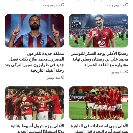
منذ يوم واحد
منذ يوم واحد
رسميًا الأهلي يوجه الشكر للتونسي
مملكة جديدة للفرعون
محمد علي بن رمضان ويعلن نهاية
المصري..محمد صلاح يكتب فصل
مشواره مع القلعة الحمراء
جديد في طرابزون سبور التركي بعد
رحلة أنفيلد التاريخية
منذ يومين
منذ يومين
الأهلي ينهي استعداداته في القاهرة
الأهلي يهزم بترول أسيوط بثنائية
بسداسية أمام النجوم قبل السفر
وديًا استعدادًا للموسم الجديد