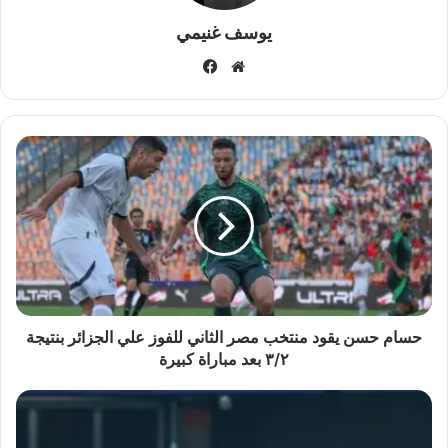
يوسف غنيمي
موقع
فيسبوك
الويب
حسام
حسن
يقود
منتخب
مصر
الثاني
للفوز
علي
الجزائر
بنتيجة
حسام حسن يقود منتخب مصر الثاني للفوز علي الجزائر بنتيجة
٣/٢
٣/٢ بعد مباراة كبيرة
بعد
مباراة
مصر
كبيرة
تخسر
أمام