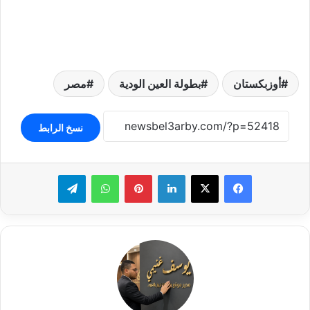
أوزبكستان
بطولة العين الودية
مصر
نسخ الرابط
لينكدإن
بينتيريست
واتساب
تيلقرام