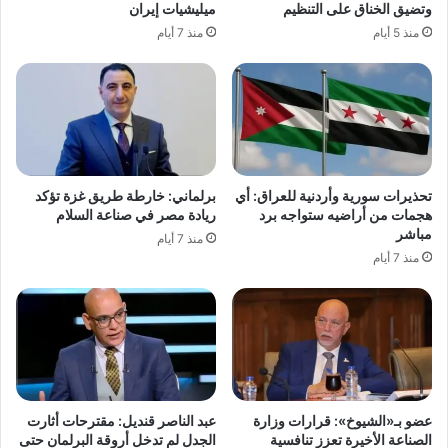
وتضيق الخناق على التنظيم
ميليشيات إيران
منذ 5 أيام
منذ 7 أيام
تحذيرات سورية وأردنية للعراق: أي
برلماني: خارطة طريق غزة تؤكد
هجمات من أراضيه ستواجه برد
ريادة مصر في صناعة السلام
مباشر
منذ 7 أيام
منذ 7 أيام
عضو بـ«الشيوخ»: قرارات وزارة
عبد الناصر قنديل: مقترحات أثارت
الصناعة الأخيرة تعزز تنافسية
الجدل لم تدخل أروقة البرلمان حتى