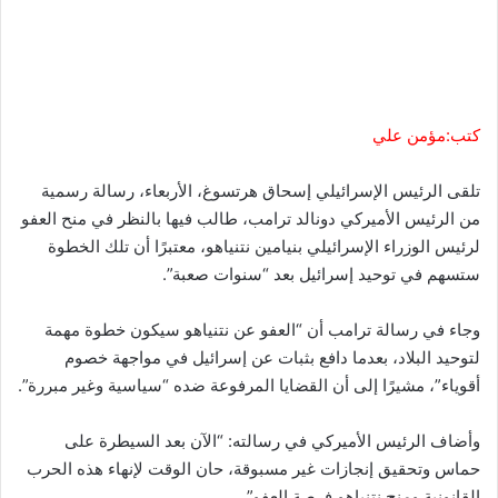
كتب:مؤمن علي
تلقى الرئيس الإسرائيلي إسحاق هرتسوغ، الأربعاء، رسالة رسمية
من الرئيس الأميركي دونالد ترامب، طالب فيها بالنظر في منح العفو
لرئيس الوزراء الإسرائيلي بنيامين نتنياهو، معتبرًا أن تلك الخطوة
ستسهم في توحيد إسرائيل بعد “سنوات صعبة”.
وجاء في رسالة ترامب أن “العفو عن نتنياهو سيكون خطوة مهمة
لتوحيد البلاد، بعدما دافع بثبات عن إسرائيل في مواجهة خصوم
أقوياء”، مشيرًا إلى أن القضايا المرفوعة ضده “سياسية وغير مبررة”.
وأضاف الرئيس الأميركي في رسالته: “الآن بعد السيطرة على
حماس وتحقيق إنجازات غير مسبوقة، حان الوقت لإنهاء هذه الحرب
القانونية ومنح نتنياهو فرصة العفو”.