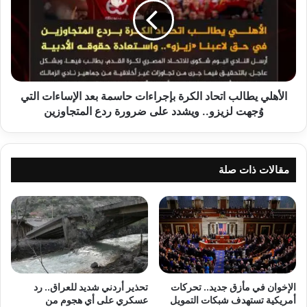
الكرة
بإجراءات
حاسمة
بعد
الإساءات
التي
وُجهت
الأهلي يطالب اتحاد الكرة بإجراءات حاسمة بعد الإساءات التي
لزيزو..
وُجهت لزيزو.. ويشدد على ضرورة ردع المتجاوزين
ويشدد
على
ضرورة
ردع
مقالات ذات صلة
المتجاوزين
الإخوان في مأزق جديد.. تحركات
تحذير أردني شديد للعراق.. رد
أمريكية تستهدف شبكات التمويل
عسكري على أي هجوم من