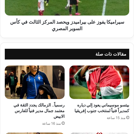
الثالث
في
كأس
السوبر
سيراميكا يفوز على بيراميدز ويحصد المركز الثالث في كأس
المصري
السوبر المصري
مقالات ذات صلة
بيتسو موسيماني يعود إلي دياره
رسمياً.. الزمالك يجدد الثقة في
كمديراً فنياً لمنتخب جنوب إفريقيا
معتمد جمال مدير فنياً للفارس
الابيض
منذ 15 ساعة
منذ 16 ساعة