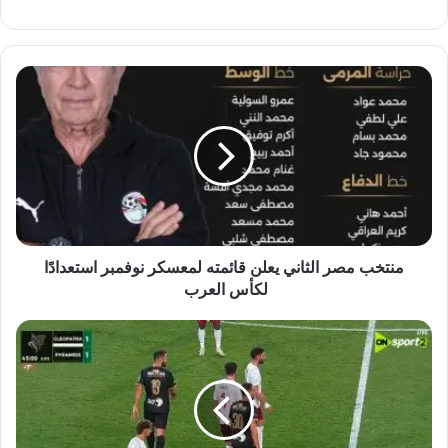
منتخب
مصر
الثاني
يعلن
قائمته
لمعسكر
نوفمبر
استعدادًا
لكأس
العرب
منتخب مصر الثاني يعلن قائمته لمعسكر نوفمبر استعدادًا
لكأس العرب
سيراميكا
يفوز
على
بيراميدز
ويحصد
المركز