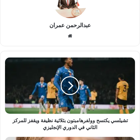
عبدالرحمن عمران
موقع
الويب
تشيلسي
يكتسح
وولفرهامبتون
بثلاثية
نظيفة
ويقفز
للمركز
الثاني
في
الدوري
تشيلسي يكتسح وولفرهامبتون بثلاثية نظيفة ويقفز للمركز
الإنجليزي
الثاني في الدوري الإنجليزي
لميس