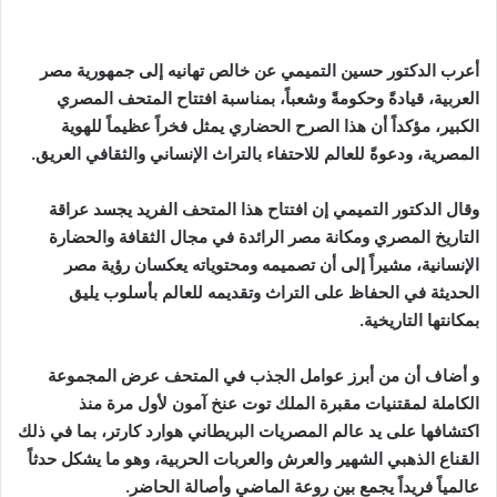
أعرب الدكتور حسين التميمي عن خالص تهانيه إلى جمهورية مصر
العربية، قيادةً وحكومةً وشعباً، بمناسبة افتتاح المتحف المصري
الكبير، مؤكداً أن هذا الصرح الحضاري يمثل فخراً عظيماً للهوية
المصرية، ودعوةً للعالم للاحتفاء بالتراث الإنساني والثقافي العريق.
وقال الدكتور التميمي إن افتتاح هذا المتحف الفريد يجسد عراقة
التاريخ المصري ومكانة مصر الرائدة في مجال الثقافة والحضارة
الإنسانية، مشيراً إلى أن تصميمه ومحتوياته يعكسان رؤية مصر
الحديثة في الحفاظ على التراث وتقديمه للعالم بأسلوب يليق
بمكانتها التاريخية.
و أضاف أن من أبرز عوامل الجذب في المتحف عرض المجموعة
الكاملة لمقتنيات مقبرة الملك توت عنخ آمون لأول مرة منذ
اكتشافها على يد عالم المصريات البريطاني هوارد كارتر، بما في ذلك
القناع الذهبي الشهير والعرش والعربات الحربية، وهو ما يشكل حدثاً
عالمياً فريداً يجمع بين روعة الماضي وأصالة الحاضر.