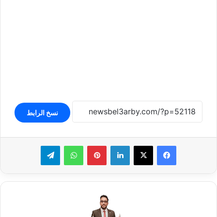
نسخ الرابط
لينكدإن
بينتيريست
واتساب
تيلقرام