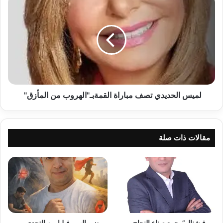
الحديدي
تصف
مباراة
القمةبـ"الهروب
من
المأزق"
لميس الحديدي تصف مباراة القمةبـ"الهروب من المأزق"
مقالات ذات صلة
بروفيشنال” يجمع صناع النجاح..
مرضى الهيموفيليا بين التحدي