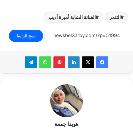
التنمر
الفنانة الشابة أميرة أديب
نسخ الرابط
لينكدإن
بينتيريست
واتساب
تيلقرام
هويدا جمعة