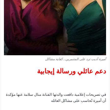
أميرة أديب ترد على المتنمرين.. كفاية مشاكل
دعم عائلي ورسالة إيجابية
في تصريحات إعلامية دافعت والدتها الفنانة منال سلامة عنها مؤكدة
أن أميرة تُحاسب على مشاكل العائله