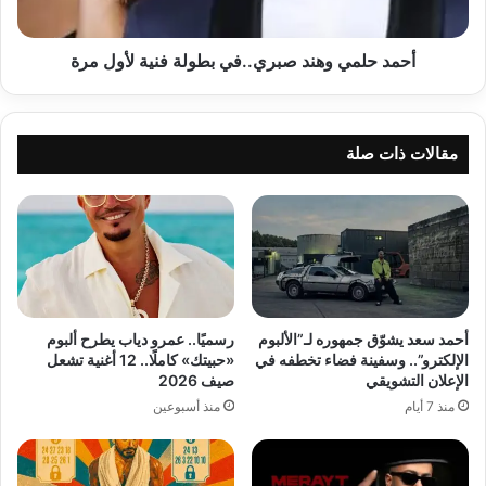
مرة
أحمد حلمي وهند صبري..في بطولة فنية لأول مرة
مقالات ذات صلة
أحمد سعد يشوّق جمهوره لـ”الألبوم
رسميًا.. عمرو دياب يطرح ألبوم
الإلكترو”.. وسفينة فضاء تخطفه في
«حبيتك» كاملًا.. 12 أغنية تشعل
الإعلان التشويقي
صيف 2026
منذ 7 أيام
منذ أسبوعين