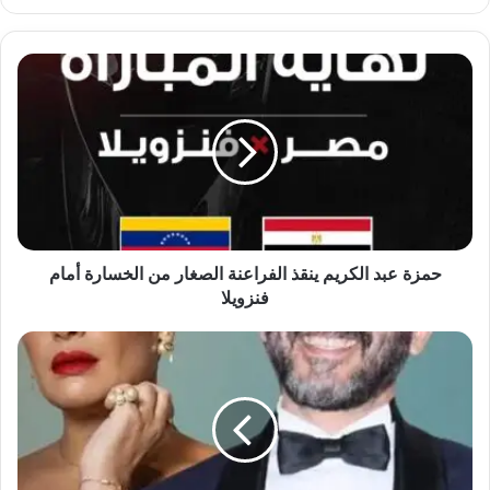
حمزة
عبد
الكريم
ينقذ
الفراعنة
الصغار
من
الخسارة
أمام
فنزويلا
حمزة عبد الكريم ينقذ الفراعنة الصغار من الخسارة أمام
فنزويلا
أحمد
حلمي
وهند
صبري..في
بطولة
فنية
لأول