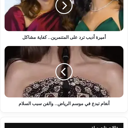
على
المتنمرين..
كفاية
مشاكل
أميرة أديب ترد على المتنمرين.. كفاية مشاكل
أنغام
تبدع
في
موسم
الرياض..
والفن
سبب
السلام
أنغام تبدع في موسم الرياض.. والفن سبب السلام
مقالات ذات صلة