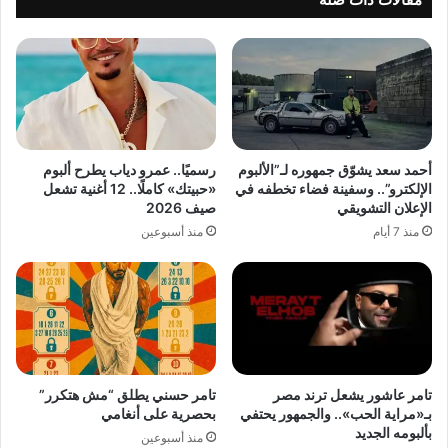
أحمد سعد يشوّق جمهوره لـ”الألبوم
رسميًا.. عمرو دياب يطرح ألبوم
الإلكترو”.. وسفينة فضاء تخطفه في
«حبيتك» كاملًا.. 12 أغنية تشعل
الإعلان التشويقي
صيف 2026
منذ 7 أيام
منذ أسبوعين
تامر عاشور يشعل ترند مصر
تامر حسني يطلق “مش هتكرر”
بـ«مراية الحب».. والجمهور يحتفي
بحصرية على أنغامي
بألبومه الجديد
منذ أسبوعين