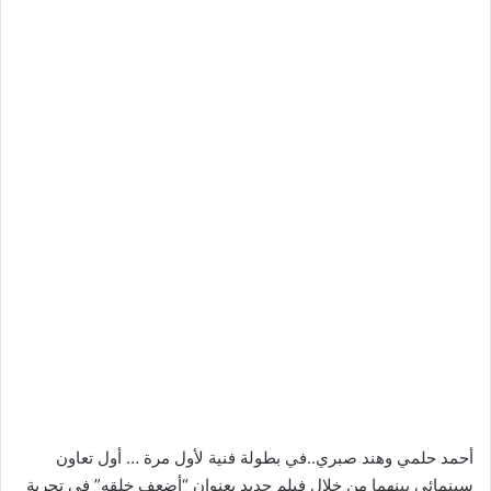
أحمد حلمي وهند صبري..في بطولة فنية لأول مرة … أول تعاون
سينمائي بينهما من خلال فيلم جديد بعنوان “أضعف خلقه” في تجربة