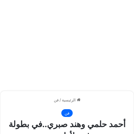
الرئيسية
/
فن
فن
أحمد حلمي وهند صبري..في بطولة