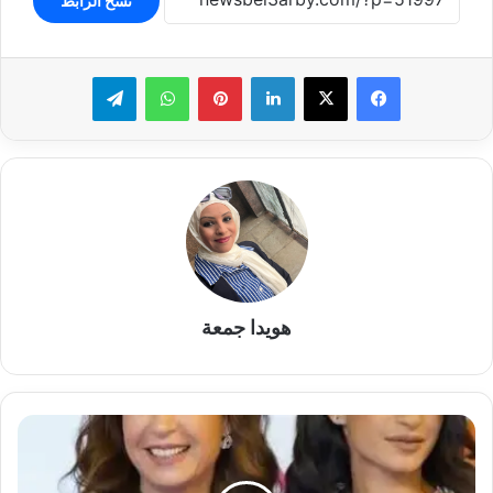
نسخ الرابط
لينكدإن
بينتيريست
واتساب
تيلقرام
هويدا جمعة
أميرة
أديب
ترد