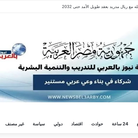
فقة هيثم حسن.. واللاعب يُرحب
24 ساعة
حوادث
اقتصاد
دولي
سياسة
غير مصنف