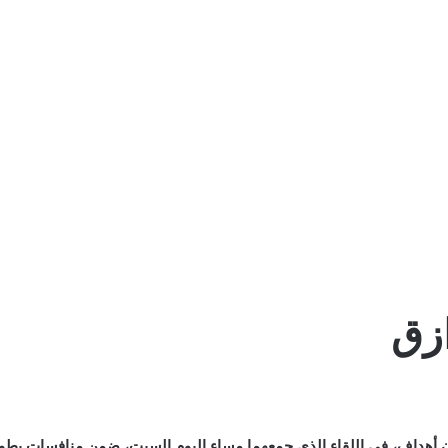
ازق
أهداف، في اللقاء الذي جمعهما مساء اليوم السبت، ضمن منافسات بطول