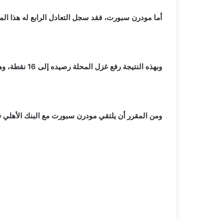
أما مودرن سبورت، فقد سجل التعادل الرابع له هذا الموسم بعد خوضه 12 مباراة، حقق خلالها 4 انتصارات، وت
وبهذه النتيجة رفع غزل المحلة رصيده إلى 16 نقطة، وهو نفس رصيد مودرن سبورت الذي حافظ على موقعه في المركز العاشر بجدول الترتيب.
ومن المقرر أن يلتقي مودرن سبورت مع البنك الأهلي في