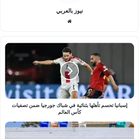
نيوز بالعربي
موقع
الويب
إسبانيا
تحسم
تأهلها
بثنائية
في
شباك
جورجيا
ضمن
تصفيات
كأس
إسبانيا تحسم تأهلها بثنائية في شباك جورجيا ضمن تصفيات
العالم
كأس العالم
أبو
السعود
يكتسح