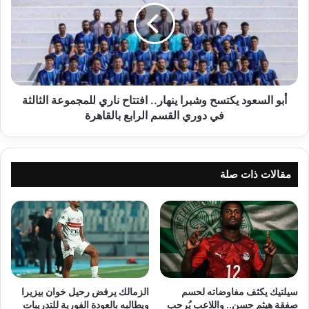
وشبرا
ينهار..
افتتاح
ناري
للمجموعة
الثالثة
في
أبو السعود يكتسح وشبرا ينهار.. افتتاح ناري للمجموعة الثالثة
دوري
في دوري القسم الرابع بالقاهرة
القسم
الرابع
بالقاهرة
مقالات ذات صلة
سيلتيك يكثف مفاوضاته لحسم
الزمالك يرفض رحيل خوان بيزيرا
صفقة هيثم حسن.. واللاعب يُرحب
ويطالبه بالعودة الفورية للتدريبات