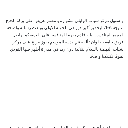
واستهل مركز شباب الوايلي مشواره بانتصار عريض على بركة الحاج
بنتيجة 6-1، ليحقق أكبر فوز في الجولة الأولى ويبعث رسالة واضحة
لجميع المنافسين بأنه قادم بقوة للمنافسة على القمة،كما واصل
فريق جامعة حلوان تألقه في بداية الموسم بفوز مريح على مركز
شباب النهضة بالسلام بثلاثية دون رد، في مباراة أظهر فيها الفريق
تفوقًا تكتيكيًا واضحًا.
وفي مواجهة أخرى، تمكن فريق الطائرات من اقتناص فوز صعب على