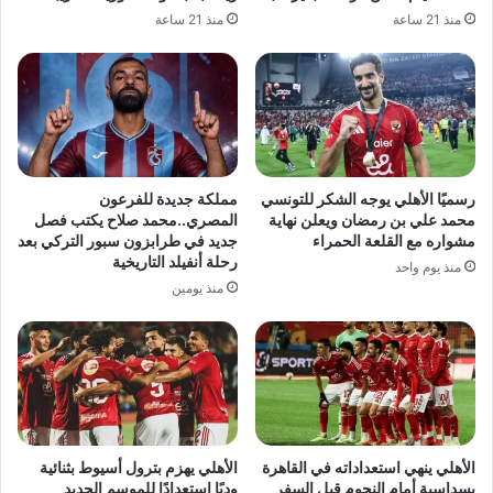
منذ 21 ساعة
منذ 21 ساعة
رسميًا الأهلي يوجه الشكر للتونسي
مملكة جديدة للفرعون
محمد علي بن رمضان ويعلن نهاية
المصري..محمد صلاح يكتب فصل
مشواره مع القلعة الحمراء
جديد في طرابزون سبور التركي بعد
رحلة أنفيلد التاريخية
منذ يوم واحد
منذ يومين
الأهلي ينهي استعداداته في القاهرة
الأهلي يهزم بترول أسيوط بثنائية
بسداسية أمام النجوم قبل السفر
وديًا استعدادًا للموسم الجديد