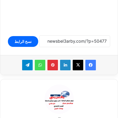
نسخ الرابط
لينكدإن
بينتيريست
واتساب
تيلقرام