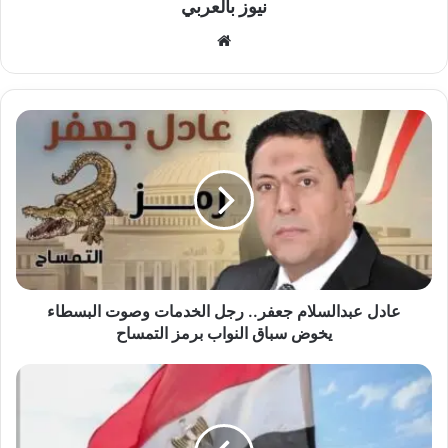
نيوز بالعربي
موقع
الويب
عادل
عبدالسلام
جعفر..
رجل
الخدمات
وصوت
البسطاء
يخوض
سباق
النواب
عادل عبدالسلام جعفر.. رجل الخدمات وصوت البسطاء
برمز
يخوض سباق النواب برمز التمساح
التمساح
أطفال
غزة
يرفعون
علم