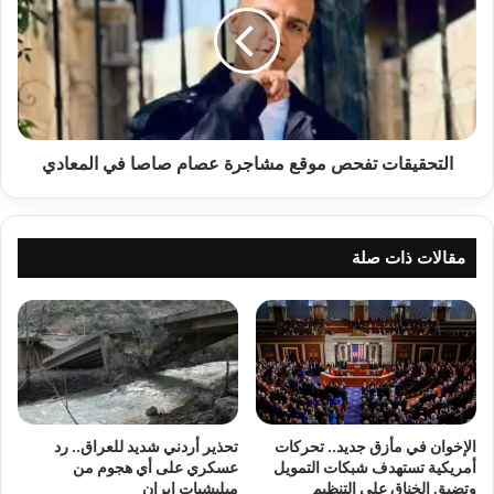
مشاجرة
عصام
صاصا
في
المعادي
التحقيقات تفحص موقع مشاجرة عصام صاصا في المعادي
مقالات ذات صلة
الإخوان في مأزق جديد.. تحركات
تحذير أردني شديد للعراق.. رد
أمريكية تستهدف شبكات التمويل
عسكري على أي هجوم من
وتضيق الخناق على التنظيم
ميليشيات إيران