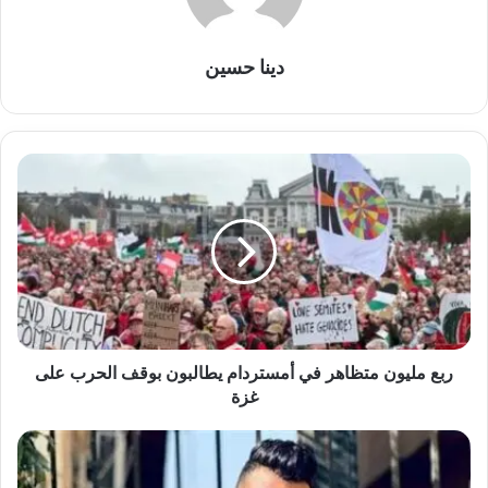
دينا حسين
ربع
مليون
متظاهر
في
أمستردام
يطالبون
بوقف
الحرب
على
غزة
ربع مليون متظاهر في أمستردام يطالبون بوقف الحرب على
غزة
التحقيقات
تفحص
موقع