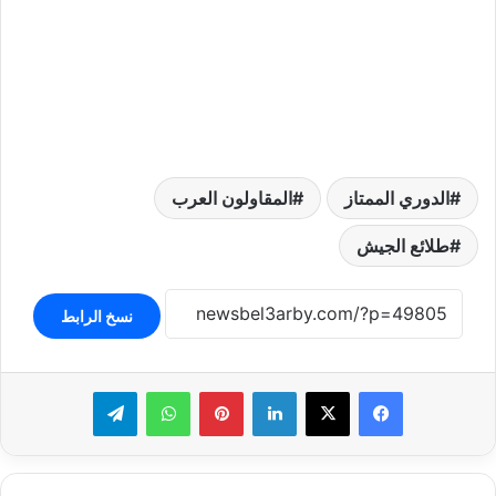
الدوري الممتاز
المقاولون العرب
طلائع الجيش
نسخ الرابط
لينكدإن
بينتيريست
واتساب
تيلقرام