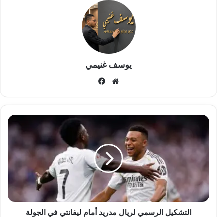
يوسف غنيمي
موقع
فيسبوك
الويب
التشكيل
الرسمي
لريال
مدريد
أمام
ليفانتي
في
الجولة
السادسة
من
التشكيل الرسمي لريال مدريد أمام ليفانتي في الجولة