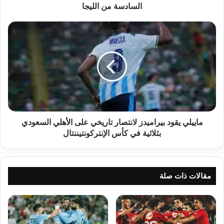
الليجا
السادسة من الليجا
ماييلي
يقود
بيراميدز
لانتصار
تاريخي
على
الأهلي
السعودي
بثلاثية
في
ماييلي يقود بيراميدز لانتصار تاريخي على الأهلي السعودي
كأس
بثلاثية في كأس الإنتركونتيننتال
الإنتركونتيننتال
مقالات ذات صلة