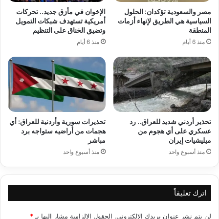
مصر والسعودية تؤكدان: الحلول
الإخوان في مأزق جديد.. تحركات
السياسية هي الطريق لإنهاء أزمات
أمريكية تستهدف شبكات التمويل
المنطقة
وتضيق الخناق على التنظيم
منذ 6 أيام
منذ 6 أيام
تحذير أردني شديد للعراق.. رد
تحذيرات سورية وأردنية للعراق: أي
عسكري على أي هجوم من
هجمات من أراضيه ستواجه برد
ميليشيات إيران
مباشر
منذ أسبوع واحد
منذ أسبوع واحد
اترك تعليقاً
لن يتم نشر عنوان بريدك الإلكتروني.
الحقول الإلزامية مشار إليها بـ
*