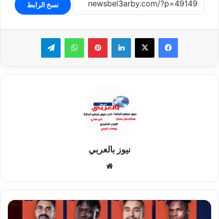
نسخ الرابط
لينكدإن
بينتيريست
واتساب
تيلقرام
نيوز بالعربي
موقع
الويب
الجونة
يعلن