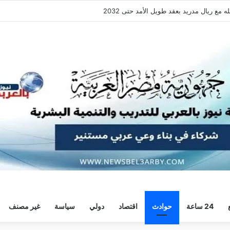
فقة هيثم حسن.. واللاعب يُرحب
24 ساعة
حوادث
اقتصاد
دولي
سياسة
غير مصنف