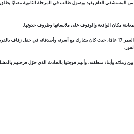
ن المستشفى العام يفيد بوصول طالب في المرحلة الثانوية مصابًا بطلق 
معاينة مكان الواقعة والوقوف على ملابساتها وظروف حدوثها.
وخلال الفحص، تبين أن الضحية يُدعى “أحمد” ويبلغ من العمر 17 عامًا، حيث كان يشارك مع أسرته وأصد
فور.
ين زملائه وأبناء منطقته، وأنهم فوجئوا بالحادث الذي حوّل فرحتهم بالمش