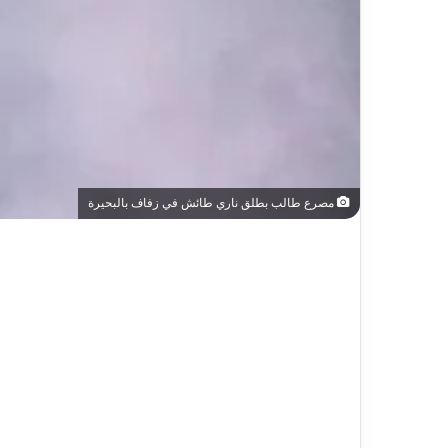
مصرع طالب بطلق ناري طائش في زفاف بالبحيرة