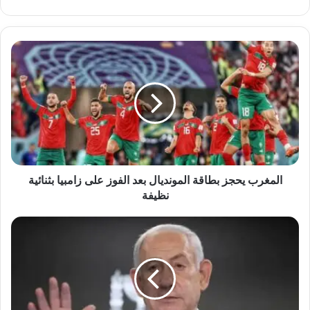
الويب
المغرب
يحجز
بطاقة
المونديال
بعد
الفوز
على
زامبيا
بثنائية
نظيفة
المغرب يحجز بطاقة المونديال بعد الفوز على زامبيا بثنائية
نظيفة
نتنياهو
يحذّر
سكان
غزة
ويعلن
عن