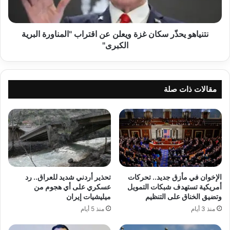
اقتراب
"المناورة
البرية
الكبرى"
نتنياهو يحذّر سكان غزة ويعلن عن اقتراب "المناورة البرية
الكبرى"
مقالات ذات صلة
الإخوان في مأزق جديد.. تحركات
تحذير أردني شديد للعراق.. رد
أمريكية تستهدف شبكات التمويل
عسكري على أي هجوم من
وتضيق الخناق على التنظيم
ميليشيات إيران
منذ 3 أيام
منذ 5 أيام