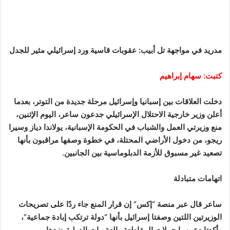
مدريد في مواجهة تل أبيب: عقوبات قاسية ورد إسرائيلي مثير للجدل
كتبت: سهام إبراهيم
دخلت العلاقات بين إسبانيا وإسرائيل مرحلة جديدة من التوتر، بعدما
أعلن وزير خارجية الاحتلال الإسرائيلي جدعون ساعر، اليوم الإثنين،
منع وزيرتي العمل والشباب في الحكومة الإسبانية، يولاندا دياز وسيرا
ريجو، من دخول الأراضي المحتلة، في خطوة وصفها مراقبون بأنها
تصعيد غير مسبوق للأزمة الدبلوماسية بين الجانبين.
اتهامات متبادلة
ساعر قال عبر منصة “إكس” إن قرار المنع جاء ردًا على تصريحات
الوزيرتين اللتين وصفتا إسرائيل بأنها “دولة ترتكب إبادة جماعية”،
وأكدتا دعمهما حملات المقاطعة والعقوبات الدولية ضدها.