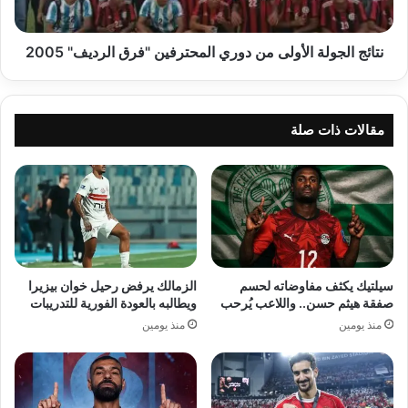
الرديف"
2005
نتائج الجولة الأولى من دوري المحترفين "فرق الرديف" 2005
مقالات ذات صلة
سيلتيك يكثف مفاوضاته لحسم
الزمالك يرفض رحيل خوان بيزيرا
صفقة هيثم حسن.. واللاعب يُرحب
ويطالبه بالعودة الفورية للتدريبات
منذ يومين
منذ يومين