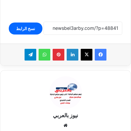
نسخ الرابط
لينكدإن
بينتيريست
واتساب
تيلقرام
نيوز بالعربي
موقع