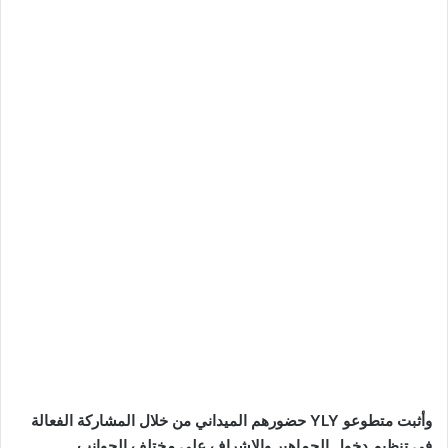
وأثبت متطوعو YLY حضورهم الميداني من خلال المشاركة الفعالة
في تنظيم دخول الجماهير والإشراف على مختلف الجوانب