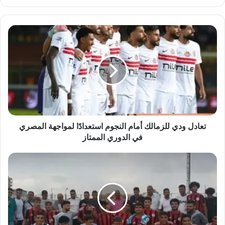
الويب
تعادل
ودي
للزمالك
أمام
النجوم
استعدادًا
لمواجهة
المصري
في
الدوري
تعادل ودي للزمالك أمام النجوم استعدادًا لمواجهة المصري
الممتاز
في الدوري الممتاز
نتائج
الجولة
الأولى
من
دوري
المحترفين
"فرق