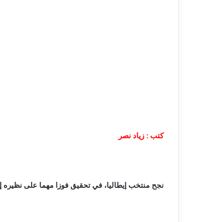
كتب : زياد نصر
نجح منتخب إيطاليا، في تحقيق فوزا مهما على نظيره إست