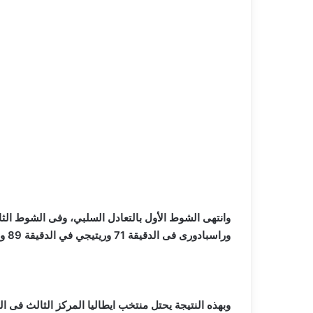
وراسبادورى فى الدقيقة 71 وريتيجي في الدقيقة 89 وباستوني في الدقيقة 92 من عمر المباراة.
وبهذه النتيجة يحتل منتخب ايطاليا المركز الثالث فى المجموعة برصيد 6 نقاط، فيما يحتل منتخب إستونيا المركز ا