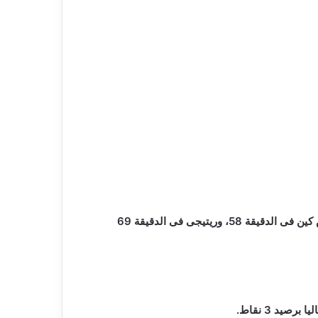
وانتهى الشوط الأول بالتعادل السلبي، وفى الشوط الثانى انتفض منتخب إيطاليا، وأحرز لاعبوه 4 أهداف عن طريق كل من مويس كين فى الدقيقة 58، وريتيجى فى الدقيقة 69