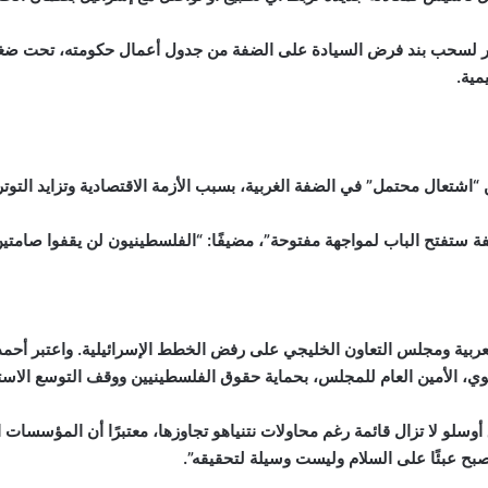
اضطر لسحب بند فرض السيادة على الضفة من جدول أعمال حكومته، تحت ض
مية.
“اشتعال محتمل” في الضفة الغربية، بسبب الأزمة الاقتصادية وتزايد التوت
ة ستفتح الباب لمواجهة مفتوحة”، مضيفًا: “الفلسطينيون لن يقفوا صامتين 
عربية ومجلس التعاون الخليجي على رفض الخطط الإسرائيلية. واعتبر أحمد أب
ي، الأمين العام للمجلس، بحماية حقوق الفلسطينيين ووقف التوسع الاست
وسلو لا تزال قائمة رغم محاولات نتنياهو تجاوزها، معتبرًا أن المؤسسات ا
 تصبح عبئًا على السلام وليست وسيلة لتحقيقه”.