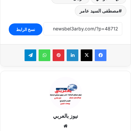
مصطفى السيد عامر
نسخ الرابط
لينكدإن
بينتيريست
واتساب
تيلقرام
نيوز بالعربي
موقع