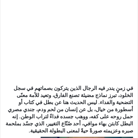
في زمنٍ يندر فيه الرجال الذين يتركون بصماتهم في سجل
الخلود، تبرز نماذج مضيئة تصنع الفارق، وتعيد للأمة معنًى
التضحية والفداء. ليس الحديث هنا عن بطل في كتاب أو
أسطورة من خيال، بل عن إنسان من لحم ودم، جندي مصري
حمل روحه على كفه، ووهب جسده فداءً لتراب الوطن. إنه
البطل كابتن بهاء موافي، أحد صُنّاع التغيير، الذي جسّد بملحمة
صبره وعزيمته صورةً حيةً لمعنى البطولة الحقيقية.