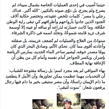
حينما أصيب في إحدى العمليات الخاصة بشمال سيناء، لم
يصرخ ولم يجزع، بل دوّى صوته بالتكبير: “الله أكبر.. فداك
رجلي يا مصر”. كلمات تلخص عقيدته، وتختصر حكاية آلاف
الجنود الذين جادوا بأرواحهم وأطرافهم كي تبقى راية الوطن
خفّاقة. وما كانت خسارته لذراعه أو ساقه أو عينه إلا أوسمة
شرف تزيد قامته شموخًا، وتخلّد اسمه في ذاكرة الشرفاء.
سنواتٌ من العلاج والعمليات لم تُضعف عزيمته، بل صقلته
وأعادته أقوى مما كان. تحدّى الألم، وصادق البحر الذي كان
يومًا مصدر خوفه، ليصير ساحر الماء الجديد، يمارس الرياضة
بإصرار، ويكسر الحواجز أمام نفسه وأمام كل من يظن أن
الإعاقة نهاية المطاف.
بهاء الموافي لم يعد مجرد اسم؛ بل رسالة مفتوحة للشباب:
أن التحديات مهما عظمت يمكن تجاوزها، وأن الأمل لا ينطفئ
ما دام الإيمان راسخًا، وأن مصر ستبقى بخير ما دام فيها رجال
يرفعون شعار: “نموت لتبقى”.