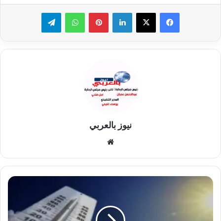
لينكدإن
بينتيريست
واتساب
تيلقرام
نيوز بالعربي
موقع
الويب
تفاصيل
طقس
غدا
الثلاثاء..