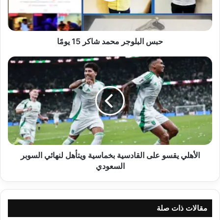
حبس البلوجر محمد شاكر 15 يومًا
الأهلي
يقسو
على
القادسية
بخماسية
ويتأهل
لنهائي
السوبر
السعودي
الأهلي يقسو على القادسية بخماسية ويتأهل لنهائي السوبر
السعودي
مقالات ذات صلة