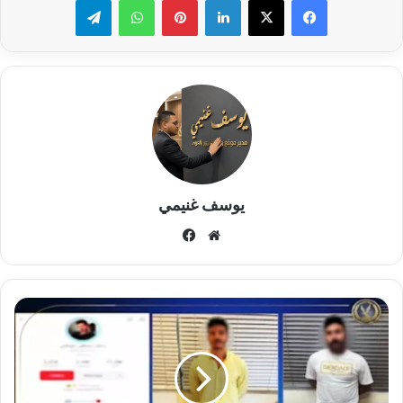
يوسف غنيمي
موقع
فيسبوك
الويب
حبس
البلوجر
محمد
شاكر
15
يومًا