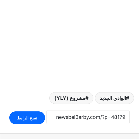
الوادي الجديد
مشروع (YLY)
نسخ الرابط
لينكدإن
بينتيريست
واتساب
تيلقرام