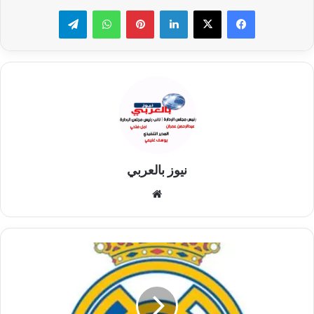
لينكدإن
بينتيريست
واتساب
تيلقرام
نيوز بالعربي
موقع
الويب
التشكيل
الرسمي
لريال
مدريد
في