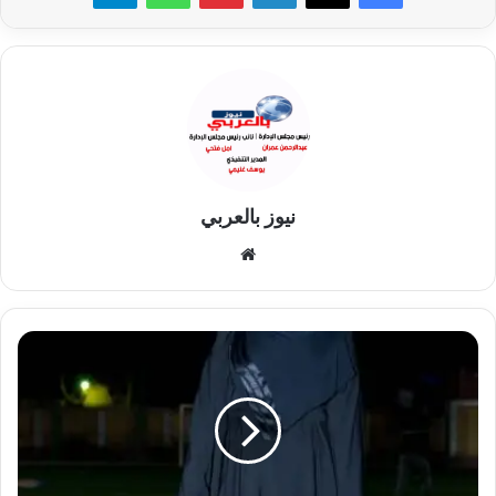
نيوز بالعربي
موقع
الويب
"إسراء
العقيلي..
صوت
من
ذهب
يشق
طريقه