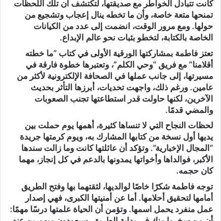
كانت تتبادل الخواطر مع صديقتها، لتكتشف أن تلك اللحظات
تمنحها متعة خاصة، وأن ما تخطه ينال إعجاب وتشجيع من
حولها. ومع مرور الوقت، انضمت إلى عدد من الكيانات
الخاصة بالكتابة، لتخطو بثبات نحو عالم الإبداع.
تعتز فاطمة بمشاركتها الورقية الأولى في كتاب “ما خطته
أقلامنا” مع فريق “وحي الكلم”، وتعتبرها خطوة فارقة في
مسيرتها، إلى جانب عملها في الصحافة الإلكترونية لأكثر من
عامين. ورغم ذلك، واجهت تحديات، أبرزها التأثر بحديث
الآخرين، لكنها حاولت قدر استطاعتها تجنب الصعوبات
والمضي قدمًا.
لحظات النجاح التي لا تنساها كثيرة، أهمها يوم حملت بين
يديها أول نسخة من كتابها المشارك به، ويوم كرمتها جريدة
“المجال الإخبارية”. وتؤكد أن عائلتها كانت وما زالت سندها
الأكبر، فوالداها وأخواتها يمدونها بالدعم في كل إنجاز، مهما
كان حجمه.
توجه فاطمة شكرًا خاصًا لوالديها، لثقتهما بها وفتح الطريق
أمامها لتحقيق أحلامها. أما عن أمنيتها الكبرى، فهي إصدار
عمل منفرد يحمل اسمها. وتؤمن أن الحياة علمتها درسًا مهمًا:
أن من سخروا منك في بداية الطريق، سيعودون مبهورين عند