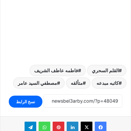
القلم السحري
فاطمه عاطف الشريف
كاتبه مبدعه
متألقه
مصطفي السيد عامر
نسخ الرابط
لينكدإن
بينتيريست
واتساب
تيلقرام