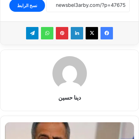
نسخ الرابط
لينكدإن
بينتيريست
واتساب
تيلقرام
دينا حسين
الجيش
الإسرائيلي
يُسقط