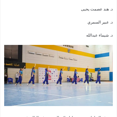
د. هند عصمت يحيى
د. عبير السمري
د. شيماء عبدالله