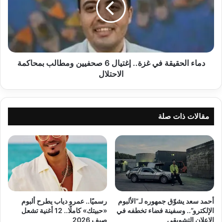
إغتيال
6
صحفيين
ومطالب
بمحاكمة
الاحتلال
دماء الحقيقة في غزة.. إغتيال 6 صحفيين ومطالب بمحاكمة
الاحتلال
مقالات ذات صلة
أحمد سعد يشوّق جمهوره لـ”الألبوم
رسميًا.. عمرو دياب يطرح ألبوم
الإلكترو”.. وسفينة فضاء تخطفه في
«حبيتك» كاملًا.. 12 أغنية تشعل
الإعلان التشويقي
صيف 2026