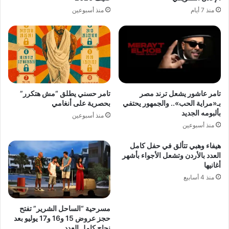
منذ 7 أيام
منذ أسبوعين
تامر عاشور يشعل ترند مصر
تامر حسني يطلق “مش هتكرر”
بـ«مراية الحب».. والجمهور يحتفي
بحصرية على أنغامي
بألبومه الجديد
منذ أسبوعين
منذ أسبوعين
هيفاء وهبي تتألق في حفل كامل
العدد بالأردن وتشعل الأجواء بأشهر
أغانيها
منذ 4 أسابيع
مسرحية “الساحل الشرير” تفتح
حجز عروض 15 و16 و17 يوليو بعد
نجاح كامل العدد